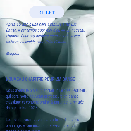
BILLET
Après 15 ans d'une belle aventure avec L'M
Danse, il est temps pour moi d'ouvrir un nouveau
chapitre. Pour ces derniers moments de scène,
revivons ensemble cette Belle Histoire.
Marjorie
NOUVEAU CHAPITRE POUR L'M DANSE
Nous avons le plaisir d'accueillir Héloïse Pedrinelli,
qui sera notre nouveau professeure en danse
classique et contemporaine à partir de la rentrée
de septembre 2026.
Les cours seront ouverts à partir de 4ans, les
plannings et pré-inscriptions seront bientôt