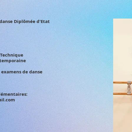
 danse Diplômée d'Etat
 Technique
ontemporaine
t examens de danse
lémentaires:
il.com